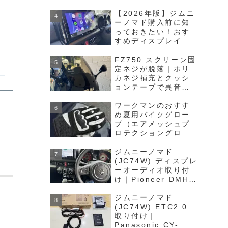
【2026年版】ジムニ
ーノマド購入前に知
っておきたい！おす
すめディスプレイオ
ーディオ完全ガイド
FZ750 スクリーン固
定ネジが脱落｜ポリ
カネジ補充とクッシ
ョンテープで異音対
策
ワークマンのおすす
め夏用バイクグロー
ブ（エアメッシュプ
ロテクショングロー
ブ APG02）レビュー
ジムニーノマド
(JC74W) ディスプレ
ーオーディオ取り付
け｜Pioneer DMH-
SF700をツライチに
取り付け
ジムニーノマド
(JC74W) ETC2.0
取り付け｜
Panasonic CY-