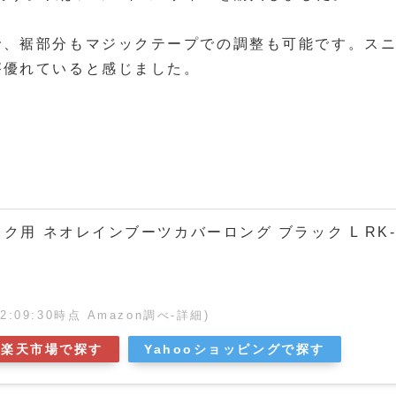
で、裾部分もマジックテープでの調整も可能です。ス
が優れていると感じました。
バイク用 ネオレインブーツカバーロング ブラック L RK
 02:09:30時点 Amazon調べ-
詳細)
楽天市場で探す
Yahooショッピングで探す