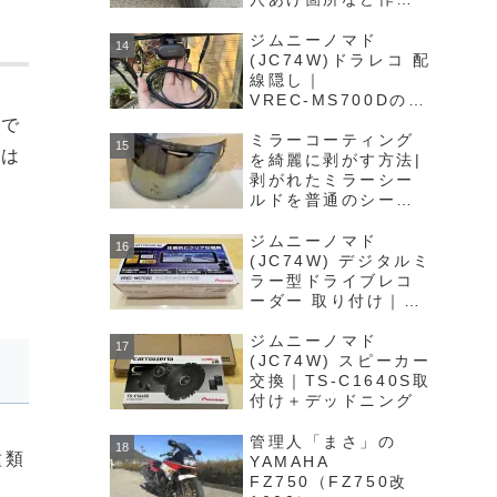
詳細を解説します
ジムニーノマド
(JC74W)ドラレコ 配
線隠し｜
VREC‑MS700Dのリ
アカメラ接続ケーブ
)で
ルをキレイ隠します
ミラーコーティング
さは
を綺麗に剥がす方法|
剥がれたミラーシー
ルドを普通のシール
ドに簡単再生！
ジムニーノマド
(JC74W) デジタルミ
ラー型ドライブレコ
ーダー 取り付け｜
Pioneer VREC-
MS700はオススメ！
ジムニーノマド
(JC74W) スピーカー
交換｜TS-C1640S取
付け＋デッドニング
管理人「まさ」の
種類
YAMAHA
FZ750（FZ750改