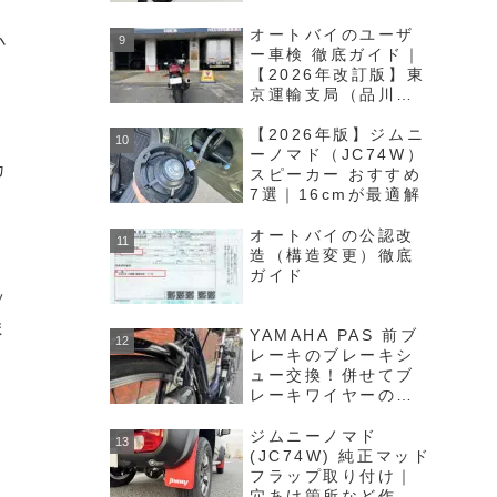
ET2620GDを取り付
け！
オートバイのユーザ
小
ー車検 徹底ガイド｜
【2026年改訂版】東
京運輸支局（品川陸
運局）を例に説明し
ます！
【2026年版】ジムニ
ーノマド（JC74W）
カ
スピーカー おすすめ
7選｜16cmが最適解
オートバイの公認改
造（構造変更）徹底
ガイド
ッ
ま
YAMAHA PAS 前ブ
レーキのブレーキシ
ュー交換！併せてブ
レーキワイヤーの注
油も行いました！
ジムニーノマド
(JC74W) 純正マッド
フラップ取り付け｜
穴あけ箇所など作業