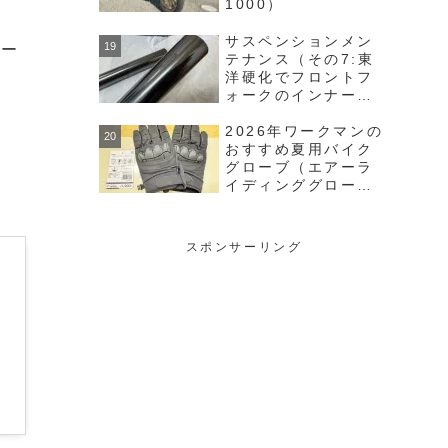
1000）
サスペンションメン
ニー
テナンス（その7:東
洋硬化でフロントフ
ォークのインナーチ
ューブのチタンコー
ティング完了）
2026年ワークマンの
おすすめ夏用バイク
グローブ（エアーラ
イディンググローブ
SGN01）レビュー
スポンサーリング
-