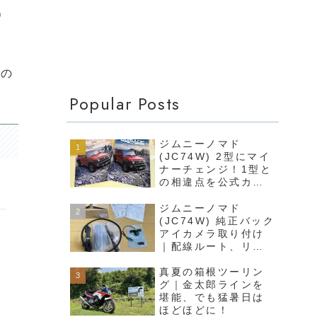
）
るの
Popular Posts
ジムニーノマド
(JC74W) 2型にマイ
ナーチェンジ！1型と
の相違点を公式カタ
ログから完全解説
ジムニーノマド
(JC74W) 純正バック
アイカメラ取り付け
｜配線ルート、リア
バンパーや内装の外
し方まで徹底解説
真夏の箱根ツーリン
グ｜金太郎ラインを
堪能、でも猛暑日は
ほどほどに！