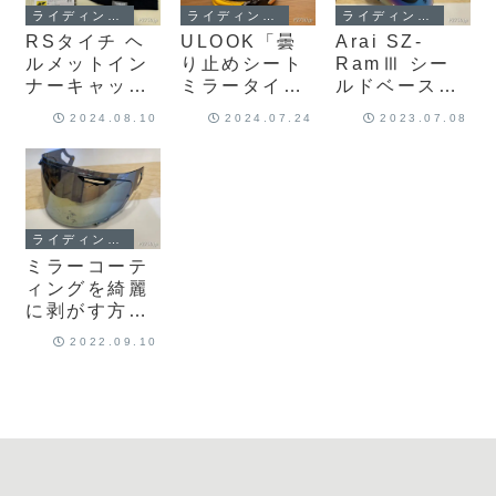
ライディングギア
ライディングギア
ライディングギア
RSタイチ ヘ
ULOOK「曇
Arai SZ-
ルメットイン
り止めシート
RamⅢ シー
ナーキャップ
ミラータイ
ルドベース交
(RSC120)は
プ」はミラー
換
2024.08.10
2024.07.24
2023.07.08
かなりよい？
シールドより
実際に使用し
も良い？取付
た感想をレビ
けとレビュー
ューします！
ライディングギア
ミラーコーテ
ィングを綺麗
に剥がす方法|
剥がれたミラ
2022.09.10
ーシールドを
普通のシール
ドに簡単再
生！