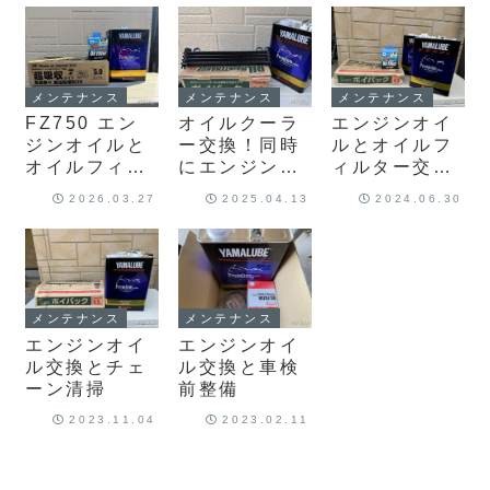
メンテナンス
メンテナンス
メンテナンス
FZ750 エン
オイルクーラ
エンジンオイ
ジンオイルと
ー交換！同時
ルとオイルフ
オイルフィル
にエンジンオ
ィルター交
ター交換、チ
イルも交換し
換、洗車、チ
2026.03.27
2025.04.13
2024.06.30
ェーン清掃
ました
ェーン清掃
メンテナンス
メンテナンス
エンジンオイ
エンジンオイ
ル交換とチェ
ル交換と車検
ーン清掃
前整備
2023.11.04
2023.02.11