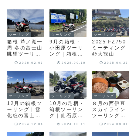
ツーリング
ツーリング
ツーリング
箱根 芦ノ湖一
9月の箱根・
2025 FZ750
周 冬の富士山
小田原ツーリ
ミーティング
眺望ツーリン
ング｜箱根の
@大観山
グ｜ランチは
ワインディン
2026.02.07
2025.09.10
2025.04.27
芦ノ湖スカイ
グと小田原の
ラインレスト
アジフライ定
ハウスレイク
食を堪能しま
ビュー
した！
ツーリング
ツーリング
ツーリング
12月の箱根ツ
10月の足柄・
８月の西伊豆
ーリング｜雪
箱根ツーリン
スカイライン
化粧の富士山
グ｜仙石原す
ツーリング｜
と紅葉を満
すき草原を眺
ランチは「か
2024.12.04
2024.10.11
2024.08.31
喫、ランチは
めて、ツーリ
どや」のわさ
湖亭でカレー
ング中にLED
び丼、旧天城