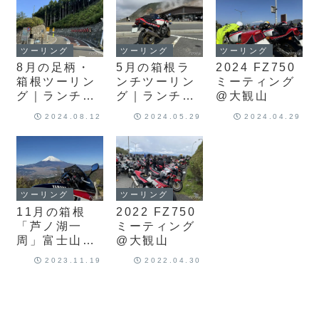
です！
バルブ交換！
トンネルも走
ってみまし
た！
ツーリング
ツーリング
ツーリング
8月の足柄・
5月の箱根ラ
2024 FZ750
箱根ツーリン
ンチツーリン
ミーティング
グ｜ランチは
グ｜ランチは
@大観山
「足柄古道万
「大涌谷駅食
2024.08.12
2024.05.29
2024.04.29
葉うどん」、
堂」大涌谷カ
はこね金太郎
レーを味わい
ラインを走り
ます！
ます！
ツーリング
ツーリング
11月の箱根
2022 FZ750
「芦ノ湖一
ミーティング
周」富士山眺
@大観山
望ツーリング
2023.11.19
2022.04.30
｜富士山を愛
でて、小田原
魚市場でラン
チです！