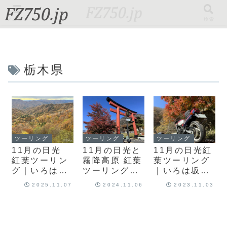
メニュー
検索
栃木県
ツーリング
ツーリング
ツーリング
11月の日光
11月の日光と
11月の日光紅
紅葉ツーリン
霧降高原 紅葉
葉ツーリング
グ｜いろは
ツーリング｜
｜いろは坂、
坂、中禅寺湖
いろは坂、中
中禅寺湖、戦
2025.11.07
2024.11.06
2023.11.03
の紅葉と雪が
禅寺湖、霧降
場ヶ原、湯滝
舞う金精道
高原の秋を楽
をめぐり紅葉
路！
しみます！
を愛でます！