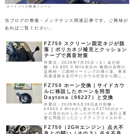
オートバイの整備イメージ
当ブログの整備・メンテナンス関連記事です。ご興味が
あればご覧ください。
FZ750 スクリーン固定ネジが脱
落｜ポリカネジ補充とクッション
テープで異音対策
作業日：2026年7月25日（土）走行距
離：64,800.0 Mile先日の 梅雨の合間の
足柄峠・三国峠ツーリングの帰り道、東名
高速道路を走行中にカウル付近から聞こえ
るビリビリ音がもっと大きなバリバリ…
FZ750 ホーン交換｜サイドカウ
ルに移設したホーンを同型
Daytona（96227）と交換
作業日：2026年6月28日走行距離：
64645.4 Mile少し前からFZ750のホー
ンの音がおかしかったのですが、走行上重
要な問題だったピックアップコイルの不具
合対応を優先していたため、後回しにな…
FZ750（2GHエンジン）点火不
良との闘い（その３）点火不良