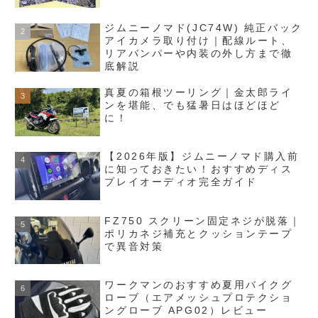
ジムニーノマド(JC74W) 純正バック
アイカメラ取り付け｜配線ルート、
リアバンパーや内装の外し方まで徹
底解説
真夏の箱根ツーリング｜金太郎ライ
ンを堪能、でも猛暑日はほどほど
に！
【2026年版】ジムニーノマド購入前
に知っておきたい！おすすめディス
プレイオーディオ完全ガイド
FZ750 スクリーン固定ネジが脱落｜
ポリカネジ補充とクッションテープ
で異音対策
ワークマンのおすすめ夏用バイクグ
ローブ（エアメッシュプロテクショ
ングローブ APG02）レビュー