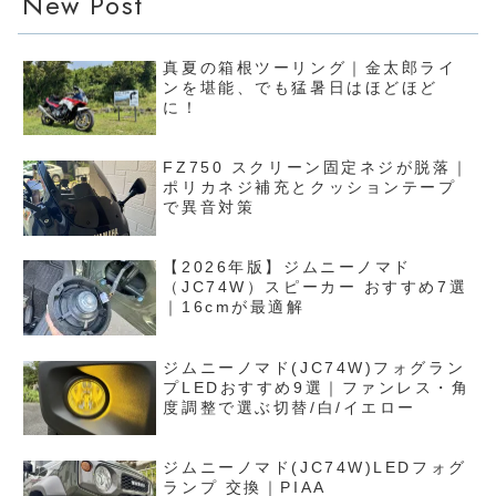
New Post
真夏の箱根ツーリング｜金太郎ライ
ンを堪能、でも猛暑日はほどほど
に！
FZ750 スクリーン固定ネジが脱落｜
ポリカネジ補充とクッションテープ
で異音対策
【2026年版】ジムニーノマド
（JC74W）スピーカー おすすめ7選
｜16cmが最適解
ジムニーノマド(JC74W)フォグラン
プLEDおすすめ9選｜ファンレス・角
度調整で選ぶ切替/白/イエロー
ジムニーノマド(JC74W)LEDフォグ
ランプ 交換｜PIAA