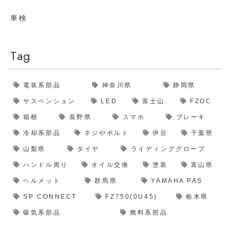
車検
Tag
電装系部品
神奈川県
静岡県
サスペンション
LED
富士山
FZOC
箱根
長野県
スマホ
ブレーキ
冷却系部品
ネジやボルト
伊豆
千葉県
山梨県
タイヤ
ライディンググローブ
ハンドル周り
オイル交換
塗装
富山県
ヘルメット
群馬県
YAMAHA PAS
SP CONNECT
FZ750(0U45)
栃木県
吸気系部品
燃料系部品