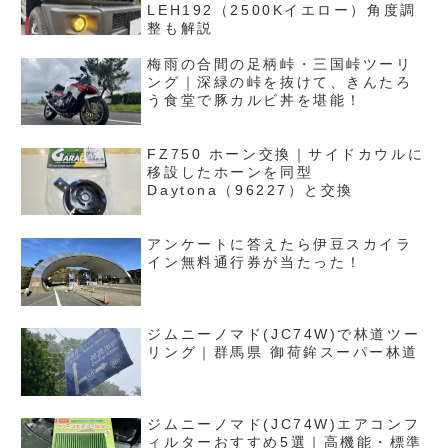
LEH192（2500Kイエロー）角度調
整も解説
梅雨の合間の足柄峠・三国峠ツーリ
ング｜深緑の峠を抜けて、きんたろ
う食堂で豚カルビ丼を堪能！
FZ750 ホーン交換｜サイドカウルに
移設したホーンを同型
Daytona（96227）と交換
アンケートに答えたら伊豆スカイラ
イン無料通行券が当たった！
ジムニーノマド(JC74W)で林道ツー
リング｜群馬県 御荷鉾スーパー林道
ジムニーノマド(JC74W)エアコンフ
ィルターおすすめ5選｜高機能・標準