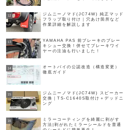
ジムニーノマド(JC74W) 純正マッド
フラップ取り付け｜穴あけ箇所など
作業詳細を解説します
YAMAHA PAS 前ブレーキのブレー
キシュー交換！併せてブレーキワイ
ヤーの注油も行いました！
オートバイの公認改造（構造変更）
徹底ガイド
ジムニーノマド(JC74W) スピーカー
交換｜TS-C1640S取付け＋デッドニ
ング
ミラーコーティングを綺麗に剥がす
方法|剥がれたミラーシールドを普通
のシールドに簡単再生！