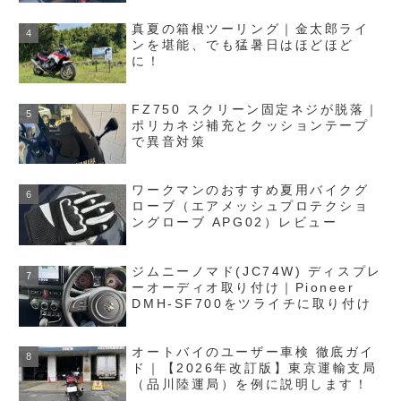
真夏の箱根ツーリング｜金太郎ライ
ンを堪能、でも猛暑日はほどほど
に！
FZ750 スクリーン固定ネジが脱落｜
ポリカネジ補充とクッションテープ
で異音対策
ワークマンのおすすめ夏用バイクグ
ローブ（エアメッシュプロテクショ
ングローブ APG02）レビュー
ジムニーノマド(JC74W) ディスプレ
ーオーディオ取り付け｜Pioneer
DMH-SF700をツライチに取り付け
オートバイのユーザー車検 徹底ガイ
ド｜【2026年改訂版】東京運輸支局
（品川陸運局）を例に説明します！