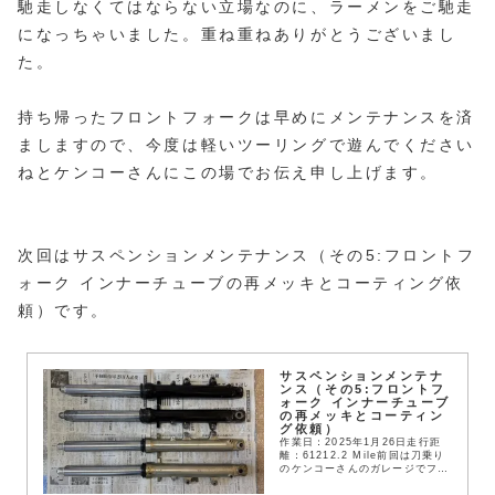
馳走しなくてはならない立場なのに、ラーメンをご馳走
になっちゃいました。重ね重ねありがとうございまし
た。
持ち帰ったフロントフォークは早めにメンテナンスを済
ましますので、今度は軽いツーリングで遊んでください
ねとケンコーさんにこの場でお伝え申し上げます。
次回はサスペンションメンテナンス（その5:フロントフ
ォーク インナーチューブの再メッキとコーティング依
頼）です。
サスペンションメンテナ
ンス（その5:フロントフ
ォーク インナーチューブ
の再メッキとコーティン
グ依頼）
作業日：2025年1月26日走行距
離：61212.2 Mile前回は刀乗り
のケンコーさんのガレージでフロ
ントフォークをばらすことが出来