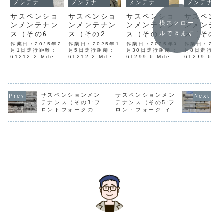
メンテナンス
メンテナンス
メンテナンス
メンテナンス
サスペンショ
サスペンショ
サスペンショ
サスペン
横スクロー
ンメンテナン
ンメンテナン
ンメンテナン
ンメンテ
ルできます
ス（その6:フ
ス（その2:一
ス（その
ス（その
ロントフォー
人でサグ出
11:FZ750用
13:FZ7
作業日：2025年2
作業日：2025年1
作業日：2025年3
作業日：20
ク アウターチ
月1日走行距離：
し）
月5日走行距離：
YSSリアサス
月30日走行距離：
リアサス
月8日走行
61212.2 Mile前
61212.2 Mile今
61299.6 Mile私
61299.6
ューブなどの
MX456-
YSS MX
回、FZ750で使用
年のお正月は結構
のFZ750は
MileYSS
塗装依頼）
TRW）
TRWに
しているFZR750
長いお休みとなり
（1985年式 北米
FZ750（1
のフロントフォー
ました。三が日も
仕様：1AE）のリ
式1AE/1F
クインナーチュー
のんびりとFZ750
アサスペンション
リアサス MX
ブは再メッキとコ
の前後サスペンシ
はFZ750用
TRW（MX4
ーティングを依頼
サスペンションメン
ョンの今後の方針
サスペンションメン
OHLINS
290TRWL-
しました。次はア
について考えてお
YA5077です。既
858）は15
テナンス（その3:フ
テナンス（その5:フ
ウターチューブも
りました。私の
に20年以上使用し
延長エンド
ロントフォークのオ
ロントフォーク イン
綺麗にします。ア
FZ750の2025年
ております。そろ
用いること
ーバーホール）
ナーチューブの再メ
ウターチューブの
仕様は、以下のよ
そろ、前後の足回
300mm～3.
ッキとコーティング
内側はパー...
うな方針と...
りをリニ...
依頼）