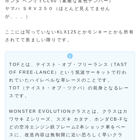
ホンダ ベンリィCL50（素敵な黄色ナンバー）
ヤマハ ＳＲＶ２５０（ほとんど見えてません
が、、、）
ここには写っていないKLX125とかモンキーとかも所有
されてて羨ましい限りです。
TOFとは、テイスト・オブ・フリーランス（TAST
OF FREE-LANCE）という筑波サーキットで行わ
れていたハイレベルな草レースのことです。
TOT（テイスト・オブ・ツクバ）の前身となるレー
スです。
MONSTER EVOLUTIONクラスとは、クラスはカ
ワサキ Zシリーズ、スズキ カタナ、ホンダCB-Fな
どの空冷エンジン鉄フレーム2本ショック車をベー
スに、改造内容は無制限に近い恐ろしく早いクラ