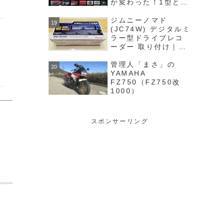
が変わった！1型との
相違点をカタログか
ら完全解説
ジムニーノマド
(JC74W) デジタルミ
ラー型ドライブレコ
ーダー 取り付け｜
Pioneer VREC-
MS700はオススメ！
管理人「まさ」の
YAMAHA
FZ750（FZ750改
1000）
スポンサーリング