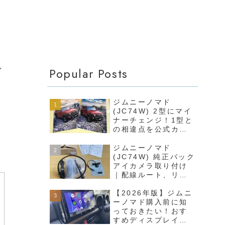
。
し
Popular Posts
ジムニーノマド
(JC74W) 2型にマイ
ナーチェンジ！1型と
の相違点を公式カタ
ログから完全解説
ジムニーノマド
(JC74W) 純正バック
アイカメラ取り付け
｜配線ルート、リア
バンパーや内装の外
し方まで徹底解説
【2026年版】ジムニ
ーノマド購入前に知
っておきたい！おす
すめディスプレイオ