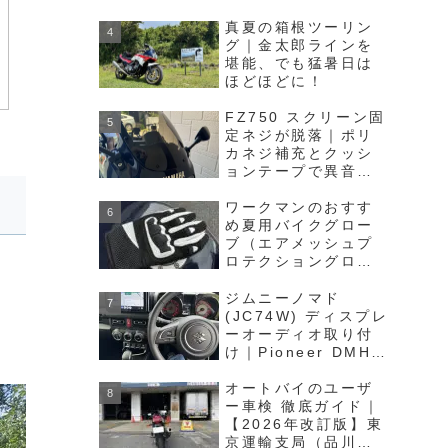
ーディオ完全ガイド
真夏の箱根ツーリン
グ｜金太郎ラインを
堪能、でも猛暑日は
ほどほどに！
FZ750 スクリーン固
定ネジが脱落｜ポリ
カネジ補充とクッシ
ョンテープで異音対
策
ワークマンのおすす
め夏用バイクグロー
ブ（エアメッシュプ
ロテクショングロー
ブ APG02）レビュー
ジムニーノマド
(JC74W) ディスプレ
ーオーディオ取り付
け｜Pioneer DMH-
SF700をツライチに
取り付け
オートバイのユーザ
ー車検 徹底ガイド｜
【2026年改訂版】東
京運輸支局（品川陸