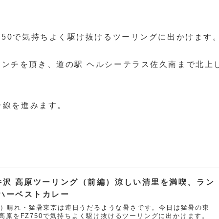
750で気持ちよく駆け抜けるツーリングに出かけます
ンチを頂き、道の駅 ヘルシーテラス佐久南まで北上
号線を進みます。
井沢 高原ツーリング（前編）涼しい清里を満喫、ラン
ハーベストカレー
日（日）晴れ・猛暑東京は連日うだるような暑さです。今日は猛暑の東
高原をFZ750で気持ちよく駆け抜けるツーリングに出かけます。