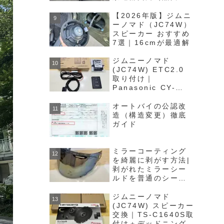
運局）を例に説明し
ます！
【2026年版】ジムニ
ーノマド（JC74W）
スピーカー おすすめ
7選｜16cmが最適解
ジムニーノマド
(JC74W) ETC2.0
取り付け｜
Panasonic CY-
ET2620GDを取り付
け！
オートバイの公認改
造（構造変更）徹底
ガイド
ミラーコーティング
を綺麗に剥がす方法|
剥がれたミラーシー
ルドを普通のシール
ドに簡単再生！
ジムニーノマド
(JC74W) スピーカー
交換｜TS-C1640S取
付け＋デッドニング