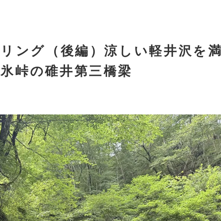
ーリング（後編）涼しい軽井沢を
碓氷峠の碓井第三橋梁