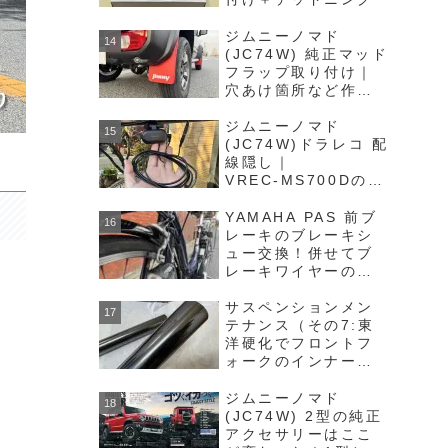
ジムニーノマド
(JC74W) 純正マッド
フラップ取り付け｜
穴あけ箇所など作業
詳細を解説します
ジムニーノマド
(JC74W)ドラレコ 配
線隠し｜
VREC‑MS700Dのリ
アカメラ接続ケーブ
ルをキレイ隠します
YAMAHA PAS 前ブ
レーキのブレーキシ
ュー交換！併せてブ
レーキワイヤーの注
油も行いました！
サスペンションメン
テナンス（その7:東
洋硬化でフロントフ
ォークのインナーチ
ューブのチタンコー
ティング完了）
ジムニーノマド
(JC74W) 2型の純正
アクセサリーはここ