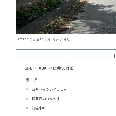
FZ750@国道18号線 軽井沢付近
国道18号線 中軽井沢付近
軽井沢
白糸ハイランドウェイ
軽井沢の白糸の滝
旧碓氷峠